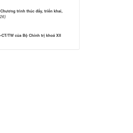
hương trình thúc đẩy, triển khai,
26)
-CT/TW của Bộ Chính trị khoá XII