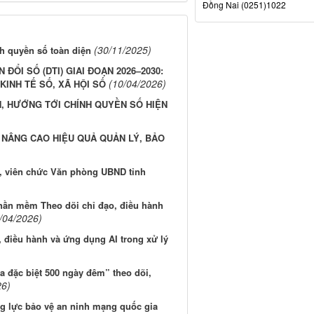
Đồng Nai (0251)1022
(30/11/2025)
h quyền số toàn diện
ỔI SỐ (DTI) GIAI ĐOẠN 2026–2030:
(10/04/2026)
INH TẾ SỐ, XÃ HỘI SỐ
, HƯỚNG TỚI CHÍNH QUYỀN SỐ HIỆN
– NÂNG CAO HIỆU QUẢ QUẢN LÝ, BẢO
, viên chức Văn phòng UBND tỉnh
hần mềm Theo dõi chỉ đạo, điều hành
/04/2026)
, điều hành và ứng dụng AI trong xử lý
 đặc biệt 500 ngày đêm” theo dõi,
26)
ng lực bảo vệ an ninh mạng quốc gia