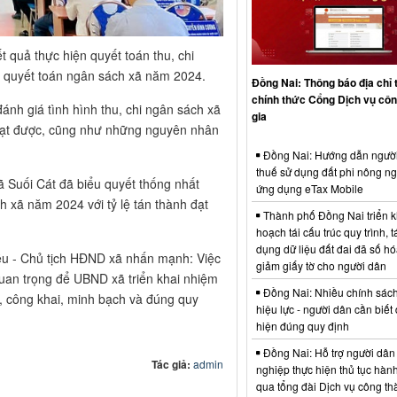
t quả thực hiện quyết toán thu, chi
n quyết toán ngân sách xã năm 2024.
Đồng Nai: Thông báo địa chỉ 
chính thức Cổng Dịch vụ cô
đánh giá tình hình thu, chi ngân sách xã
gia
 đạt được, cũng như những nguyên nhân
Đồng Nai: Hướng dẫn ngườ
thuế sử dụng đất phi nông n
ã Suối Cát đã biểu quyết thống nhất
ứng dụng eTax Mobile
 xã năm 2024 với tỷ lệ tán thành đạt
Thành phố Đồng Nai triển k
hoạch tái cấu trúc quy trình, t
dụng dữ liệu đất đai đã số hó
ều - Chủ tịch HĐND xã nhấn mạnh: Việc
giảm giấy tờ cho người dân
uan trọng để UBND xã triển khai nhiệm
Đồng Nai: Nhiều chính sách
, công khai, minh bạch và đúng quy
hiệu lực - người dân cần biết
hiện đúng quy định
Đồng Nai: Hỗ trợ người dân
Tác giả:
admin
nghiệp thực hiện thủ tục hàn
qua tổng đài Dịch vụ công t