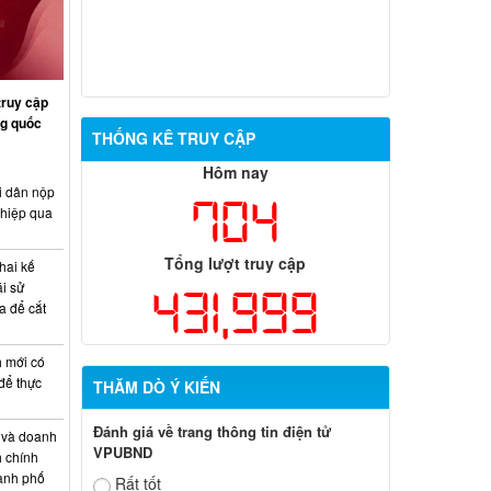
truy cập
ng quốc
THỐNG KÊ TRUY CẬP
Hôm nay
i dân nộp
704
ghiệp qua
Tổng lượt truy cập
hai kế
ái sử
431,999
a để cắt
 mới có
 để thực
THĂM DÒ Ý KIẾN
Đánh giá về trang thông tin điện tử
 và doanh
VPUBND
h chính
hành phố
Rất tốt