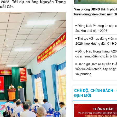
 2025. Tới dự có ông Nguyễn Trọng
uối Cát.
Văn phòng UBND thành phố 
tuyển dụng viên chức năm 2
Đồng Nai: Phương án sắp x
ấp, khu phố năm 2026
Thủ tục kết nạp đảng viên m
2026 theo Hướng dẫn 01-H
Đồng Nai: Trong tháng 7/20
dự án trọng điểm chuẩn bị kh
Đánh giá, làm rõ sự cần thiế
tiếp tục điều chỉnh, sáp nhập
xã, phường
CHẾ ĐỘ, CHÍNH SÁCH -
ĐỊNH MỚI