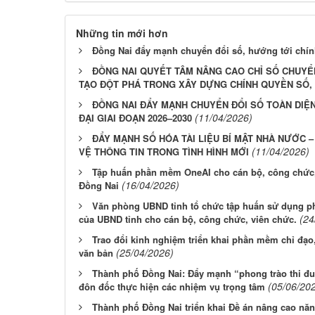
Những tin mới hơn
Đồng Nai đẩy mạnh chuyển đổi số, hướng tới chín
ĐỒNG NAI QUYẾT TÂM NÂNG CAO CHỈ SỐ CHUYỂN Đ
TẠO ĐỘT PHÁ TRONG XÂY DỰNG CHÍNH QUYỀN SỐ, K
ĐỒNG NAI ĐẨY MẠNH CHUYỂN ĐỔI SỐ TOÀN DIỆN
(11/04/2026)
ĐẠI GIAI ĐOẠN 2026–2030
ĐẨY MẠNH SỐ HÓA TÀI LIỆU BÍ MẬT NHÀ NƯỚC 
(11/04/2026)
VỆ THÔNG TIN TRONG TÌNH HÌNH MỚI
Tập huấn phần mềm OneAI cho cán bộ, công chức
(16/04/2026)
Đồng Nai
Văn phòng UBND tỉnh tổ chức tập huấn sử dụng p
(24
của UBND tỉnh cho cán bộ, công chức, viên chức.
Trao đổi kinh nghiệm triển khai phần mềm chỉ đạo
(25/04/2026)
văn bản
Thành phố Đồng Nai: Đẩy mạnh “phong trào thi đua
(05/06/20
đôn đốc thực hiện các nhiệm vụ trọng tâm
Thành phố Đồng Nai triển khai Đề án nâng cao nă