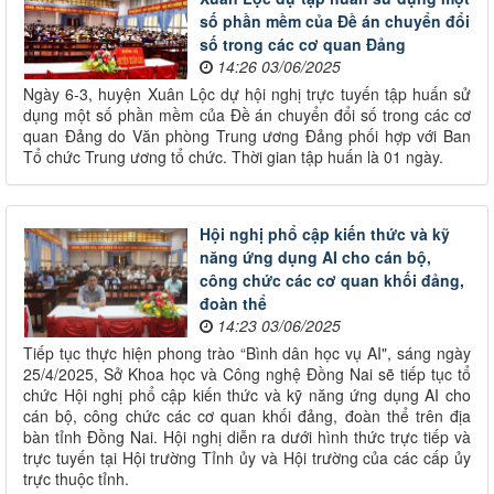
số phần mềm của Đề án chuyển đổi
số trong các cơ quan Đảng
14:26 03/06/2025
Ngày 6-3, huyện Xuân Lộc dự hội nghị trực tuyến tập huấn sử
dụng một số phần mềm của Đề án chuyển đổi số trong các cơ
quan Đảng do Văn phòng Trung ương Đảng phối hợp với Ban
Tổ chức Trung ương tổ chức. Thời gian tập huấn là 01 ngày.
Hội nghị phổ cập kiến thức và kỹ
năng ứng dụng AI cho cán bộ,
công chức các cơ quan khối đảng,
đoàn thể
14:23 03/06/2025
Tiếp tục thực hiện phong trào “Bình dân học vụ AI", sáng ngày
25/4/2025, Sở Khoa học và Công nghệ Đồng Nai sẽ tiếp tục tổ
chức Hội nghị phổ cập kiến thức và kỹ năng ứng dụng AI cho
cán bộ, công chức các cơ quan khối đảng, đoàn thể trên địa
bàn tỉnh Đồng Nai. Hội nghị diễn ra dưới hình thức trực tiếp và
trực tuyến tại Hội trường Tỉnh ủy và Hội trường của các cấp ủy
trực thuộc tỉnh.