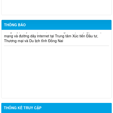
giữ xe máy Hội chợ triển lãm sản phẩm công nghiệp - nông thông
tiêu biểu vùng Đông Nam bộ – Đồng Nai năm 2025 tại Trung tâm
Xúc tiến Đầu tư, Thương mại và Du lịch
Thư mời Tham dự chào giá cạnh tranh thực hiện Đồng bộ,
THÔNG BÁO
nâng cấp, thay thế vệ sinh, bảo dưỡng tín hiệu mạng, thiết bị
mạng và đường dây internet tại Trung tâm Xúc tiến Đầu tư,
Thương mại và Du lịch tỉnh Đồng Nai
THỐNG KÊ TRUY CẬP