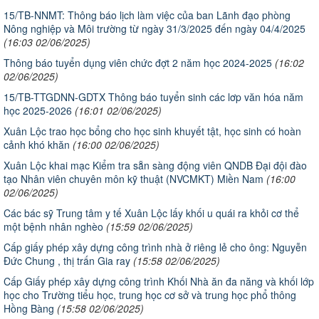
15/TB-NNMT: Thông báo lịch làm việc của ban Lãnh đạo phòng
Nông nghiệp và Môi trường từ ngày 31/3/2025 đến ngày 04/4/2025
(16:03 02/06/2025)
Thông báo tuyển dụng viên chức đợt 2 năm học 2024-2025
(16:02
02/06/2025)
15/TB-TTGDNN-GDTX Thông báo tuyển sinh các lơp văn hóa năm
học 2025-2026
(16:01 02/06/2025)
Xuân Lộc trao học bổng cho học sinh khuyết tật, học sinh có hoàn
cảnh khó khăn
(16:00 02/06/2025)
Xuân Lộc khai mạc Kiểm tra sẵn sàng động viên QNDB Đại đội đào
tạo Nhân viên chuyên môn kỹ thuật (NVCMKT) Miền Nam
(16:00
02/06/2025)
Các bác sỹ Trung tâm y tế Xuân Lộc lấy khối u quái ra khỏi cơ thể
một bệnh nhân nghèo
(15:59 02/06/2025)
Cấp giấy phép xây dựng công trình nhà ở riêng lẻ cho ông: Nguyễn
Đức Chung , thị trấn Gia ray
(15:58 02/06/2025)
Cấp Giấy phép xây dựng công trình Khối Nhà ăn đa năng và khối lớp
học cho Trường tiểu học, trung học cơ sở và trung học phổ thông
Hồng Bàng
(15:58 02/06/2025)