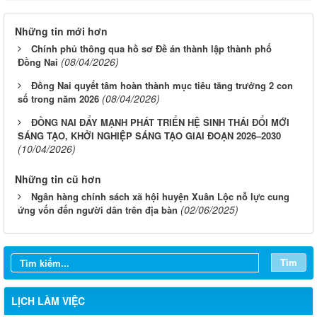
Những tin mới hơn
Chính phủ thông qua hồ sơ Đề án thành lập thành phố
(08/04/2026)
Đồng Nai
Đồng Nai quyết tâm hoàn thành mục tiêu tăng trưởng 2 con
(08/04/2026)
số trong năm 2026
ĐỒNG NAI ĐẨY MẠNH PHÁT TRIỂN HỆ SINH THÁI ĐỔI MỚI
SÁNG TẠO, KHỞI NGHIỆP SÁNG TẠO GIAI ĐOẠN 2026–2030
(10/04/2026)
Những tin cũ hơn
Ngân hàng chính sách xã hội huyện Xuân Lộc nỗ lực cung
(02/06/2025)
ứng vốn đến người dân trên địa bàn
101/TB-UBND: THÔNG BÁO Lịch tiếp công dân của Lãnh đạo
Huyện ủy, HĐND, UBND huyện, Thủ trưởng các cơ quan chuyên
môn huyện Xuân Lộc (Từ ngày 10/3/2025 đến ngày 14/03/2025)
Tìm
Số 10/TB-PYT: Lịch công tác tuần của Lãnh đạo Phòng Y tế
(Từ ngày 17/02/2025 đến ngày 21/02/2025)
LỊCH LÀM VIỆC
Lịch tiếp công dân của Lãnh đạo Huyện ủy, HĐND, UBND