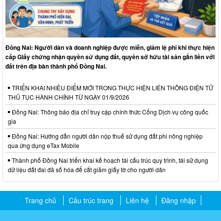
Đồng Nai: Người dân và doanh nghiệp được miễn, giảm lệ phí khi thực hiện
cấp Giấy chứng nhận quyền sử dụng đất, quyền sở hữu tài sản gắn liền với
đất trên địa bàn thành phố Đồng Nai.
TRIỂN KHAI NHIỀU ĐIỂM MỚI TRONG THỰC HIỆN LIÊN THÔNG ĐIỆN TỬ
THỦ TỤC HÀNH CHÍNH TỪ NGÀY 01/9/2026
Đồng Nai: Thông báo địa chỉ truy cập chính thức Cổng Dịch vụ công quốc
gia
Đồng Nai: Hướng dẫn người dân nộp thuế sử dụng đất phi nông nghiệp
qua ứng dụng eTax Mobile
Thành phố Đồng Nai triển khai kế hoạch tái cấu trúc quy trình, tái sử dụng
dữ liệu đất đai đã số hóa để cắt giảm giấy tờ cho người dân
Trang chủ
Cấu trúc trang
Liên hệ
Đăng nhập