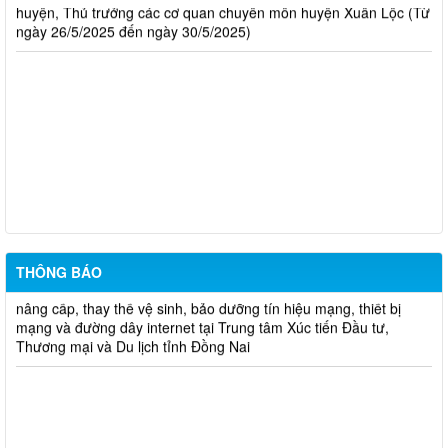
huyện, Thủ trưởng các cơ quan chuyên môn huyện Xuân Lộc (Từ
ngày 26/5/2025 đến ngày 30/5/2025)
Giao dự toán chi ngân sách địa phương tỉnh Đồng Nai năm
2026
Thông báo phát sóng phóng sự tuyên truyền về thành phố
Đồng Nai trên các kênh của Đài Truyền hình Việt Nam
Thông báo về việc chào giá cạnh tranh thực hiện việc nhận và
giữ xe máy Hội chợ triển lãm sản phẩm công nghiệp - nông thông
tiêu biểu vùng Đông Nam bộ – Đồng Nai năm 2025 tại Trung tâm
Xúc tiến Đầu tư, Thương mại và Du lịch
THÔNG BÁO
Thư mời Tham dự chào giá cạnh tranh thực hiện Đồng bộ,
nâng cấp, thay thế vệ sinh, bảo dưỡng tín hiệu mạng, thiết bị
mạng và đường dây internet tại Trung tâm Xúc tiến Đầu tư,
Thương mại và Du lịch tỉnh Đồng Nai