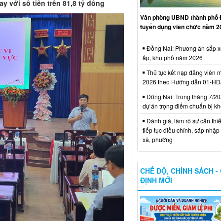
ay với số tiền trên 81,8 tỷ đồng
Văn phòng UBND thành phố 
tuyển dụng viên chức năm 2
Đồng Nai: Phương án sắp x
ấp, khu phố năm 2026
Thủ tục kết nạp đảng viên m
2026 theo Hướng dẫn 01-H
Đồng Nai: Trong tháng 7/20
dự án trọng điểm chuẩn bị kh
Đánh giá, làm rõ sự cần thiế
tiếp tục điều chỉnh, sáp nhập
xã, phường
CHẾ ĐỘ, CHÍNH SÁCH -
ĐỊNH MỚI