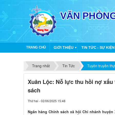
TRANG CHỦ
GIỚI THIỆU
TIN TỨC - SỰ KIỆN
▼
Trang nhất
Tin Tức
Tuyên truyền thự
Xuân Lộc: Nỗ lực thu hồi nợ xấu
sách
Thứ hai - 02/06/2025 15:48
Ngân hàng Chính sách xã hội Chi nhánh huyện 