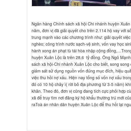
Ngân hàng Chính sách xã hội Chi nhánh huyện Xuân 
năm, đơn vị đã giải quyết cho trên 2.114 hộ vay với số
trung mạnh vào các chương trình như: giải quyết việ
nghèo; công trình nước sạch-vệ sinh, vốn vay học sinh
hành xong án phạt tù tái hòa nhập cộng đồng,…Trong
huyện Xuân Lộc là trên 28,6 tỷ đồng. Ông Ngô Mạn
sách xã hội-Chi nhánh Xuân Lộc cho biết, song song 
giám sát sử dụng nguồn vốn đúng mục đích, hiệu quả
việc thu hồi nợ xấu. Hiện nay tổng số vốn nợ xấu tron
đó có 10 hộ chây ì( rời bỏ địa phương từ 3-5 năm) kh
khăn. Theo đó, đơn vị cũng đang tích cực phối hợp 
xã để truy tìm nơi đăng ký hộ khẩu thường trú mới của
raToà án nhân dân huyện Xuân Lộc để thu hồi lại n