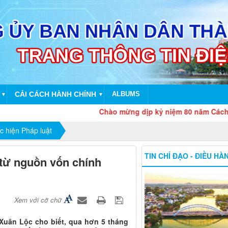
CẢI CÁCH HÀNH CHÍNH
ALBUMS
▼
▼
Chào mừng dịp kỷ niệm 80 năm Cách mạng 
c hiện Pháp luật
TIN CHỈ ĐẠO - ĐIỀU HÀ
 từ nguồn vốn chính
Xem với cỡ chữ
Xuân Lộc cho biết, qua hơn 5 tháng