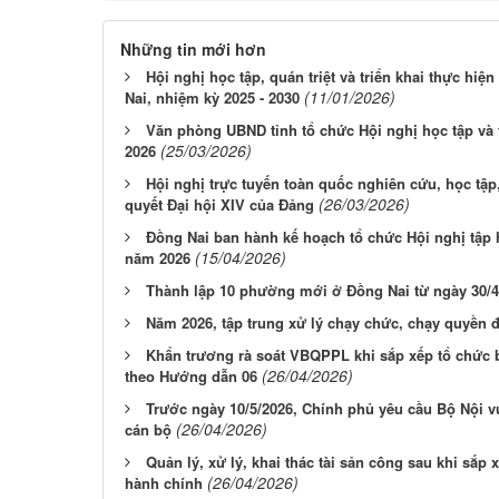
Những tin mới hơn
Hội nghị học tập, quán triệt và triển khai thực hiệ
(11/01/2026)
Nai, nhiệm kỳ 2025 - 2030
Văn phòng UBND tỉnh tổ chức Hội nghị học tập và 
(25/03/2026)
2026
Hội nghị trực tuyến toàn quốc nghiên cứu, học tập, 
(26/03/2026)
quyết Đại hội XIV của Đảng
Đồng Nai ban hành kế hoạch tổ chức Hội nghị tập 
(15/04/2026)
năm 2026
Thành lập 10 phường mới ở Đồng Nai từ ngày 30/4
Năm 2026, tập trung xử lý chạy chức, chạy quyền 
Khẩn trương rà soát VBQPPL khi sắp xếp tổ chức 
(26/04/2026)
theo Hướng dẫn 06
Trước ngày 10/5/2026, Chính phủ yêu cầu Bộ Nội v
(26/04/2026)
cán bộ
Quản lý, xử lý, khai thác tài sản công sau khi sắp
(26/04/2026)
hành chính