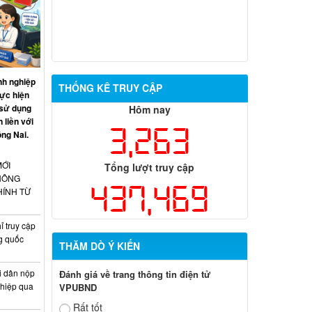
nh nghiệp
THỐNG KÊ TRUY CẬP
hực hiện
 sử dụng
Hôm nay
 liền với
3,263
ồng Nai.
MỚI
Tổng lượt truy cập
HÔNG
437,469
HÍNH TỪ
 truy cập
g quốc
THĂM DÒ Ý KIẾN
i dân nộp
Đánh giá về trang thông tin điện tử
ghiệp qua
VPUBND
Rất tốt