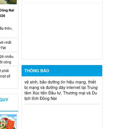
Thông báo phát sóng phóng sự tuyên
truyền về thành phố Đồng Nai trên các
Đồng Nai
kênh của Đài Truyền hình Việt Nam
026
Thông báo về việc chào giá cạnh tranh
ếp thôn,
thực hiện việc nhận và giữ xe máy Hội
chợ triển lãm sản phẩm công nghiệp -
nông thông tiêu biểu vùng Đông Nam bộ
ới nhất
– Đồng Nai năm 2025 tại Trung tâm Xúc
D/TW
tiến Đầu tư, Thương mại và Du lịch
26 nhiều
ởi công
Thư mời Tham dự chào giá cạnh tranh
thực hiện Đồng bộ, nâng cấp, thay thế
THÔNG BÁO
t phải
vệ sinh, bảo dưỡng tín hiệu mạng, thiết
 một số
bị mạng và đường dây internet tại Trung
tâm Xúc tiến Đầu tư, Thương mại và Du
lịch tỉnh Đồng Nai
 QUY