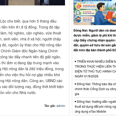
Lộc cho biết, qua hơn 5 tháng đầu
 tiền trên 81,8 tỷ đồng. Trong đó tập
Đồng Nai: Người dân và doa
c làm, hộ nghèo, cận nghèo, vừa thoát
được miễn, giảm lệ phí khi t
, sinh viên, nhà ở xã hội, người chấp
cấp Giấy chứng nhận quyền
 đó, nguồn ủy thác cho Hội nông dân
đất, quyền sở hữu tài sản gắn
đất trên địa bàn thành phố Đ
h Chính-Giám đốc Ngân hàng Chính
công tác đẩy nhanh tiến độ giải ngân,
TRIỂN KHAI NHIỀU ĐIỂM 
 thì đơn vị đang tập trung mạnh vào
TRONG THỰC HIỆN LIÊN T
g Hội nông dân là 282 triệu đồng, trong
ĐIỆN TỬ THỦ TỤC HÀNH C
iến cho việc thu hồi nợ gặp nhiều khó
NGÀY 01/9/2026
cùng Hội nông dân, Công an, UBND các
Đồng Nai: Thông báo địa chỉ
 các đối tượng này, đồng thời khởi kiện
chính thức Cổng Dịch vụ côn
guồn vốn cho Nhà nước.
gia
Đồng Nai: Hướng dẫn ngườ
Tác giả:
admin
thuế sử dụng đất phi nông n
ứng dụng eTax Mobile