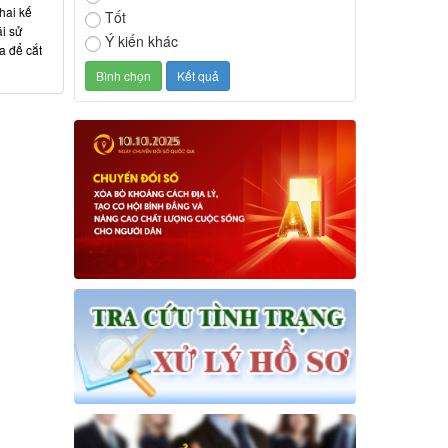
hai kế
Tốt
ái sử
Ý kiến khác
a để cắt