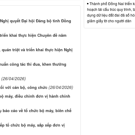
Thành phố Đồng Nai triển k
hoạch tái cấu trúc quy trình, t
dụng dữ liệu đất đai đã số hó
n Nghị quyết Đại hội Đảng bộ tỉnh Đồng
giảm giấy tờ cho người dân
triển khai thực hiện Chuyên đề năm
quán triệt và triển khai thực hiện Nghị
huấn công tác thi đua, khen thưởng
(26/04/2026)
(26/04/2026)
đối với cán bộ, công chức
bộ máy, điều chỉnh đơn vị hành chính
ụ báo cáo về tổ chức bộ máy, biên chế
 xếp tổ chức bộ máy, sắp xếp đơn vị