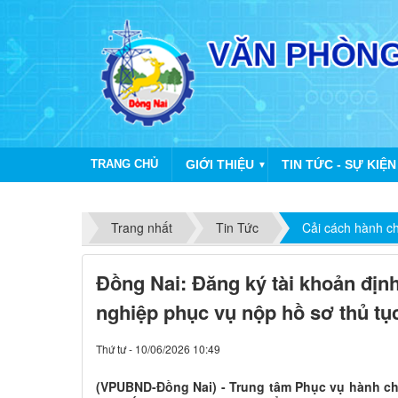
TRANG CHỦ
GIỚI THIỆU
TIN TỨC - SỰ KIỆN
▼
Trang nhất
Tin Tức
Cải cách hành c
Đồng Nai: Đăng ký tài khoản địn
nghiệp phục vụ nộp hồ sơ thủ tụ
Thứ tư - 10/06/2026 10:49
(VPUBND-Đồng Nai) - Trung tâm Phục vụ hành c