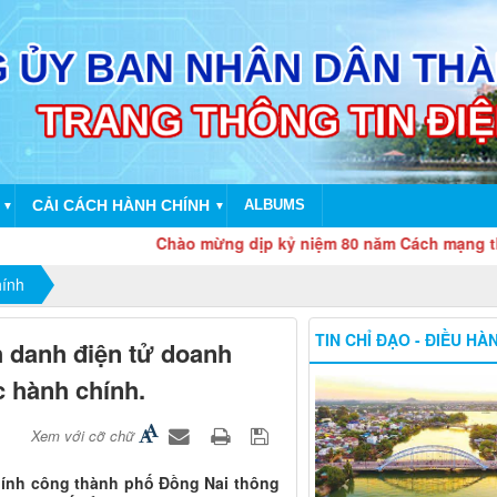
CẢI CÁCH HÀNH CHÍNH
ALBUMS
▼
▼
Chào mừng dịp kỷ niệm 80 năm Cách mạng tháng T
hính
TIN CHỈ ĐẠO - ĐIỀU HÀ
h danh điện tử doanh
c hành chính.
Xem với cỡ chữ
hính công thành phố Đồng Nai thông