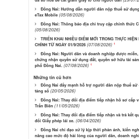
Đồng Nai: Hướng dẫn người dân nộp thuế sử dụng
(05/08/2026)
eTax Mobile
Đồng Nai: Thông báo địa chỉ truy cập chính thức 
(05/08/2026)
TRIỂN KHAI NHIỀU ĐIỂM MỚI TRONG THỰC HIỆN
(07/08/2026)
CHÍNH TỪ NGÀY 01/9/2026
Đồng Nai: Người dân và doanh nghiệp được miễn, g
chứng nhận quyền sử dụng đất, quyền sở hữu tài sản g
(07/08/2026)
phố Đồng Nai.
Những tin cũ hơn
Đồng Nai đẩy mạnh hỗ trợ người dân nộp thuế sử 
(20/05/2026)
tảng số
Đồng Nai: Thay đổi địa điểm tiếp nhận hồ sơ cấp 
(11/05/2026)
Trấn Biên
Đồng Nai: Thay đổi địa điểm tiếp nhận và trả kết q
(06/04/2026)
đổi Giấy phép lái xe.
Đồng Nai chỉ đạo xử lý kịp thời phản ánh, kiến ng
nâng cao mức độ hài lòng của người dân, doanh ngh