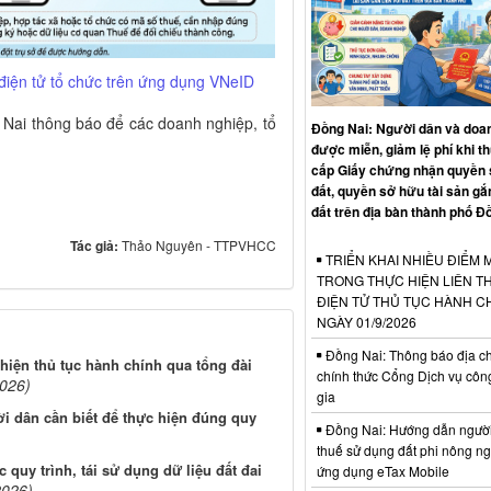
điện tử tổ chức trên ứng dụng VNeID
Nai thông báo để các doanh nghiệp, tổ
Đồng Nai: Người dân và doa
được miễn, giảm lệ phí khi t
cấp Giấy chứng nhận quyền
đất, quyền sở hữu tài sản gắn
đất trên địa bàn thành phố Đ
Tác giả:
Thảo Nguyên - TTPVHCC
TRIỂN KHAI NHIỀU ĐIỂM 
TRONG THỰC HIỆN LIÊN T
ĐIỆN TỬ THỦ TỤC HÀNH C
NGÀY 01/9/2026
Đồng Nai: Thông báo địa chỉ
hiện thủ tục hành chính qua tổng đài
chính thức Cổng Dịch vụ côn
2026)
gia
ời dân cần biết để thực hiện đúng quy
Đồng Nai: Hướng dẫn ngườ
thuế sử dụng đất phi nông n
 quy trình, tái sử dụng dữ liệu đất đai
ứng dụng eTax Mobile
2026)