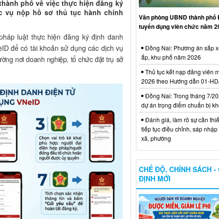
thành phố về việc thực hiện đăng ký
c vụ nộp hồ sơ thủ tục hành chính
Văn phòng UBND thành phố 
tuyển dụng viên chức năm 2
háp luật thực hiện đăng ký định danh
ID để có tài khoản sử dụng các dịch vụ
Đồng Nai: Phương án sắp x
ấp, khu phố năm 2026
ường nơi doanh nghiệp, tổ chức đặt trụ sở
Thủ tục kết nạp đảng viên m
2026 theo Hướng dẫn 01-H
Đồng Nai: Trong tháng 7/20
dự án trọng điểm chuẩn bị kh
Đánh giá, làm rõ sự cần thiế
tiếp tục điều chỉnh, sáp nhập
xã, phường
CHẾ ĐỘ, CHÍNH SÁCH -
ĐỊNH MỚI