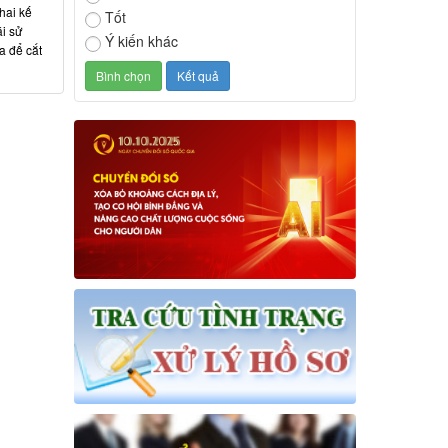
hai kế
Tốt
ái sử
Ý kiến khác
a để cắt