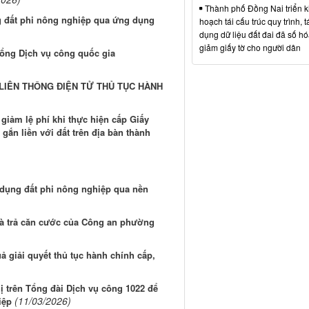
Thành phố Đồng Nai triển k
 đất phi nông nghiệp qua ứng dụng
hoạch tái cấu trúc quy trình, t
dụng dữ liệu đất đai đã số hó
giảm giấy tờ cho người dân
Cổng Dịch vụ công quốc gia
 LIÊN THÔNG ĐIỆN TỬ THỦ TỤC HÀNH
iảm lệ phí khi thực hiện cấp Giấy
ắn liền với đất trên địa bàn thành
dụng đất phi nông nghiệp qua nền
và trả căn cước của Công an phường
uả giải quyết thủ tục hành chính cấp,
hị trên Tổng đài Dịch vụ công 1022 để
(11/03/2026)
iệp