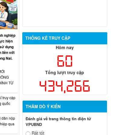
nh nghiệp
THỐNG KÊ TRUY CẬP
hực hiện
 sử dụng
Hôm nay
 liền với
60
ồng Nai.
MỚI
Tổng lượt truy cập
HÔNG
434,266
HÍNH TỪ
 truy cập
g quốc
THĂM DÒ Ý KIẾN
i dân nộp
Đánh giá về trang thông tin điện tử
ghiệp qua
VPUBND
Rất tốt